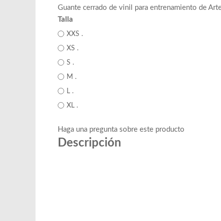
Guante cerrado de vinil para entrenamiento de Art
Talla
XXS .
XS .
S .
M .
L .
XL .
Haga una pregunta sobre este producto
Descripción